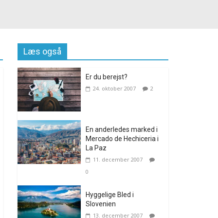
Læs også
Er du berejst?
24. oktober 2007
2
En anderledes marked i
Mercado de Hechiceria i
La Paz
11. december 2007
0
Hyggelige Bled i
Slovenien
13. december 2007