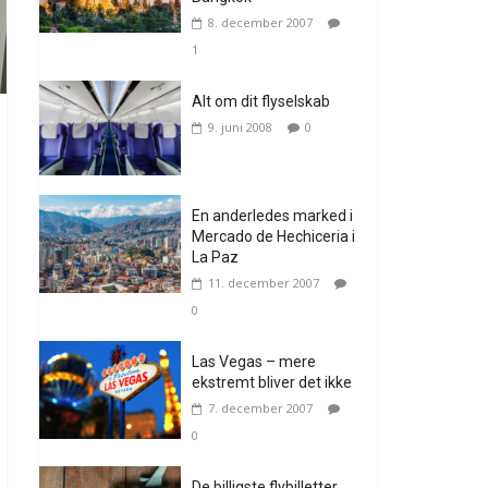
8. december 2007
1
Alt om dit flyselskab
9. juni 2008
0
En anderledes marked i
Mercado de Hechiceria i
La Paz
11. december 2007
0
Las Vegas – mere
ekstremt bliver det ikke
7. december 2007
0
De billigste flybilletter