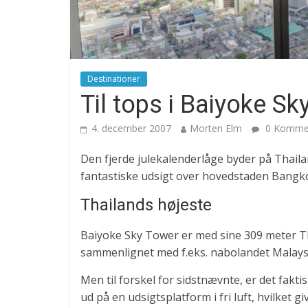
Destinationer
Til tops i Baiyoke S
4. december 2007
Morten Elm
0 Kommen
Den fjerde julekalenderlåge byder på Thail
fantastiske udsigt over hovedstaden Bangk
Thailands højeste
Baiyoke Sky Tower er med sine 309 meter Tha
sammenlignet med f.eks. nabolandet Malays
Men til forskel for sidstnævnte, er det fakt
ud på en udsigtsplatform i fri luft, hvilket