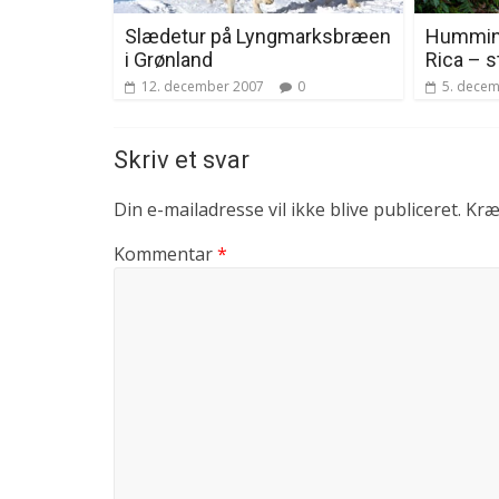
Slædetur på Lyngmarksbræen
Humming
i Grønland
Rica – s
12. december 2007
0
5. dece
Skriv et svar
Din e-mailadresse vil ikke blive publiceret.
Kræ
Kommentar
*