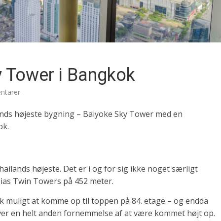
ky Tower i Bangkok
tarer
ands højeste bygning – Baiyoke Sky Tower med en
ok.
ilands højeste. Det er i og for sig ikke noget særligt
ias Twin Towers på 452 meter.
isk muligt at komme op til toppen på 84. etage – og endda
 giver en helt anden fornemmelse af at være kommet højt op.