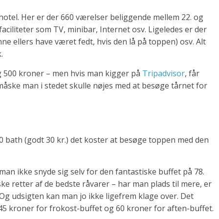
hotel. Her er der 660 værelser beliggende mellem 22. og
aciliteter som TV, minibar, Internet osv. Ligeledes er der
ne ellers have været fedt, hvis den lå på toppen) osv. Alt
.
g 500 kroner – men hvis man kigger på
Tripadvisor
, får
måske man i stedet skulle nøjes med at besøge tårnet for
0 bath (godt 30 kr.) det koster at besøge toppen med den
n ikke snyde sig selv for den fantastiske buffet på 78.
ke retter af de bedste råvarer – har man plads til mere, er
 Og udsigten kan man jo ikke ligefrem klage over. Det
45 kroner for frokost-buffet og 60 kroner for aften-buffet.