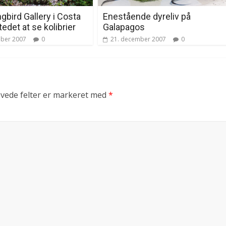
bird Gallery i Costa
Enestående dyreliv på
tedet at se kolibrier
Galapagos
mber 2007
0
21. december 2007
0
vede felter er markeret med
*