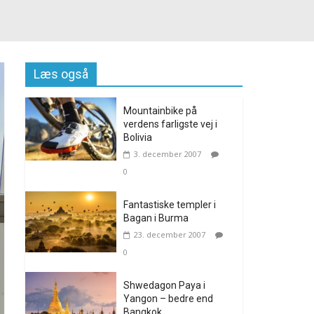
Læs også
Mountainbike på
verdens farligste vej i
Bolivia
3. december 2007
0
Fantastiske templer i
Bagan i Burma
23. december 2007
0
Shwedagon Paya i
Yangon – bedre end
Bangkok