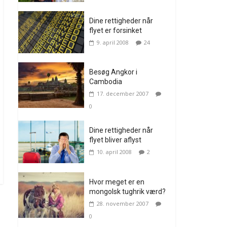
Dine rettigheder når
flyet er forsinket
9. april 2008
24
Besøg Angkor i
Cambodia
17. december 2007
0
Dine rettigheder når
flyet bliver aflyst
10. april 2008
2
Hvor meget er en
mongolsk tughrik værd?
28. november 2007
0