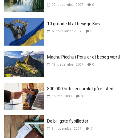
20. december 2007
0
10 grunde til at besøge Kiev
6. november 2007
0
Machu Picchu i Peru er et besøg værd
19. december 2007
0
800.000 hoteller samlet på ét sted
16. maj 2008
0
De billigste flybilletter
9. november 2007
7