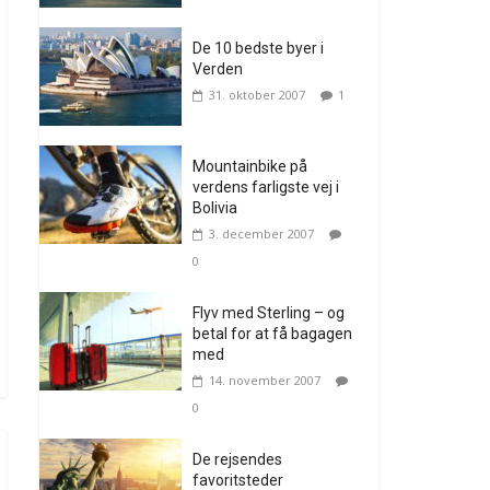
De 10 bedste byer i
Verden
31. oktober 2007
1
Mountainbike på
verdens farligste vej i
Bolivia
3. december 2007
0
Flyv med Sterling – og
betal for at få bagagen
med
14. november 2007
0
De rejsendes
favoritsteder