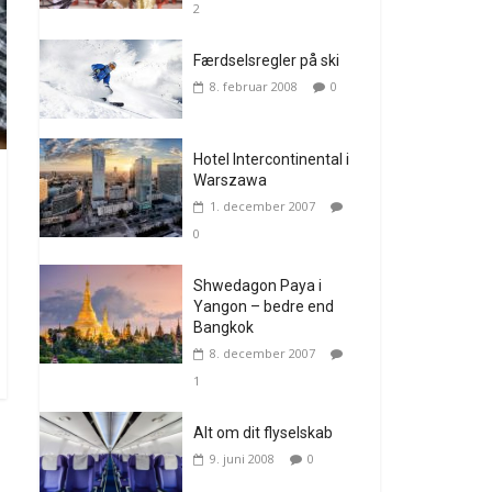
2
Færdselsregler på ski
8. februar 2008
0
Hotel Intercontinental i
Warszawa
1. december 2007
0
Shwedagon Paya i
Yangon – bedre end
Bangkok
8. december 2007
1
Alt om dit flyselskab
9. juni 2008
0