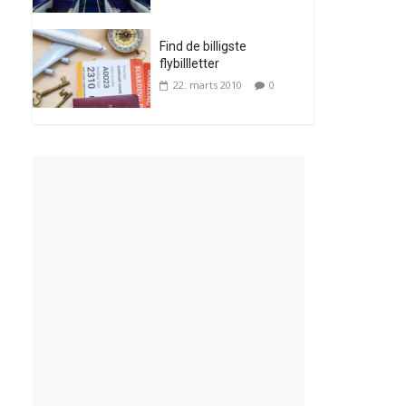
Find de billigste
flybillletter
22. marts 2010
0