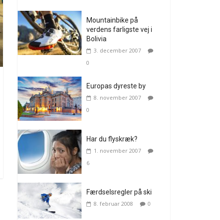
Mountainbike på
verdens farligste vej i
Bolivia
3. december 2007
0
Europas dyreste by
8. november 2007
0
Har du flyskræk?
1. november 2007
6
Færdselsregler på ski
8. februar 2008
0